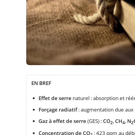
EN BREF
Effet de serre
naturel : absorption et réém
Forçage radiatif
: augmentation due aux
Gaz à effet de serre
(GES) :
CO
,
CH
,
N
2
4
2
Concentration de CO
: 423 ppm au déb
2