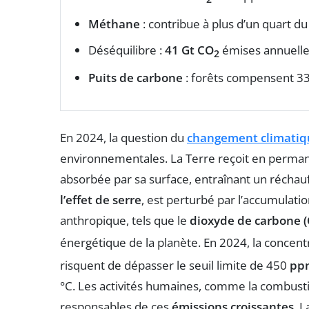
Méthane
: contribue à plus d’un quart d
Déséquilibre :
41 Gt CO
émises annuellem
2
Puits de carbone
: forêts compensent 3
En 2024, la question du
changement climatiq
environnementales. La Terre reçoit en permane
absorbée par sa surface, entraînant un réch
l’effet de serre
, est perturbé par l’accumulati
anthropique, tels que le
dioxyde de carbone 
énergétique de la planète. En 2024, la concen
risquent de dépasser le seuil limite de 450
pp
°C. Les activités humaines, comme la combustio
responsables de ces
émissions croissantes
. 