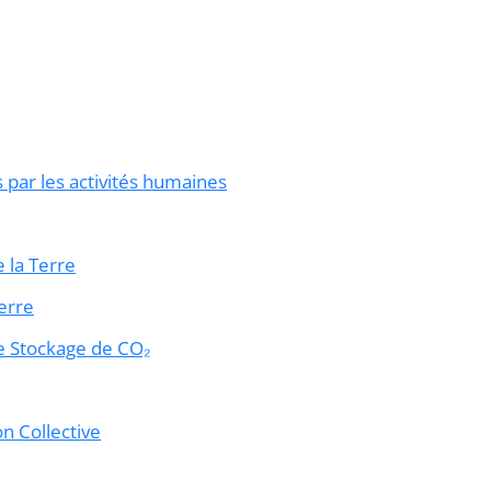
s par les activités humaines
e la Terre
erre
de Stockage de CO₂
on Collective