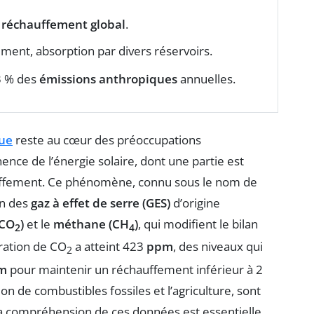
u
réchauffement global
.
ent, absorption par divers réservoirs.
3 % des
émissions anthropiques
annuelles.
ue
reste au cœur des préoccupations
nce de l’énergie solaire, dont une partie est
auffement. Ce phénomène, connu sous le nom de
on des
gaz à effet de serre (GES)
d’origine
(CO
)
et le
méthane (CH
)
, qui modifient le bilan
2
4
tration de CO
a atteint 423
ppm
, des niveaux qui
2
m
pour maintenir un réchauffement inférieur à 2
n de combustibles fossiles et l’agriculture, sont
La compréhension de ces données est essentielle