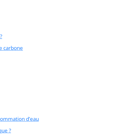
?
e carbone
nsommation d’eau
que ?