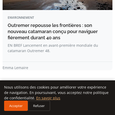
ENVIRONNEMENT
Outremer repousse les frontières : son
nouveau catamaran conçu pour naviguer
fièrement durant 40 ans
EN BREF Lancement en avant-première mondiale du
catamaran Outremer 48.
Emma Lemaire
Nous utilisons des cookies pour améliorer votre expérience
de navigation. En poursuivant, vous acceptez notre politique
de confidentialité.
En savoir plus
Newsletter
Accepter
Refuser