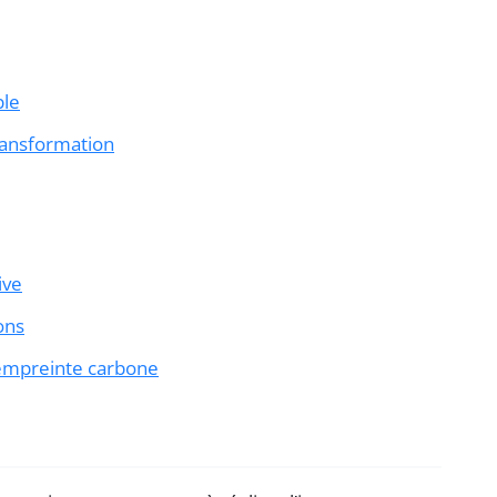
ble
transformation
ive
ons
’empreinte carbone