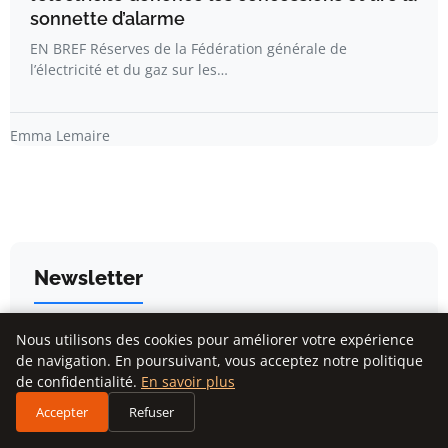
sonnette d’alarme
EN BREF Réserves de la Fédération générale de
l’électricité et du gaz sur les…
Emma Lemaire
Newsletter
Inscrivez-vous pour recevoir nos derniers articles
Nous utilisons des cookies pour améliorer votre expérience
directement dans votre boîte mail.
de navigation. En poursuivant, vous acceptez notre politique
de confidentialité.
En savoir plus
Accepter
Refuser