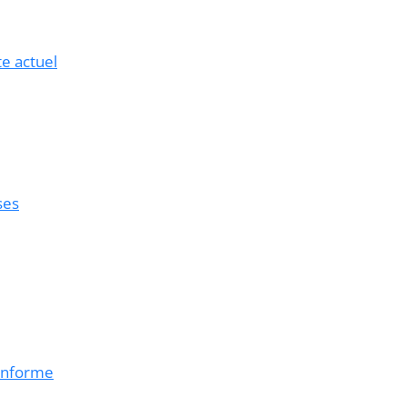
te actuel
ses
conforme