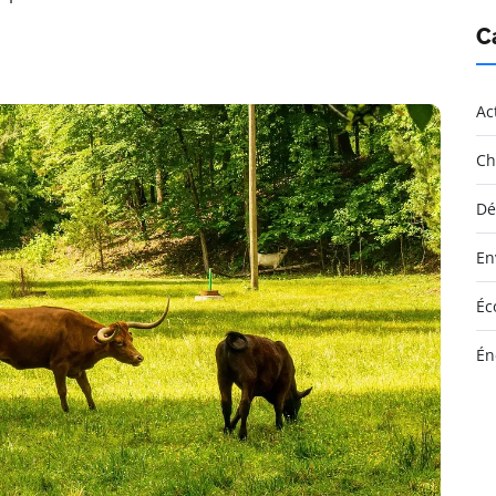
C
Ac
Ch
Dé
En
Éc
Én