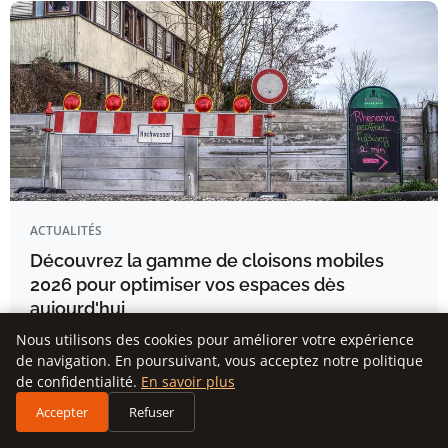
ACTUALITÉS
Découvrez la gamme de cloisons mobiles
2026 pour optimiser vos espaces dès
aujourd'hui
Nous utilisons des cookies pour améliorer votre expérience
de navigation. En poursuivant, vous acceptez notre politique
Nicolas Girard
de confidentialité.
En savoir plus
Accepter
Refuser