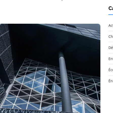
C
Ac
Ch
Dé
En
Éc
Én