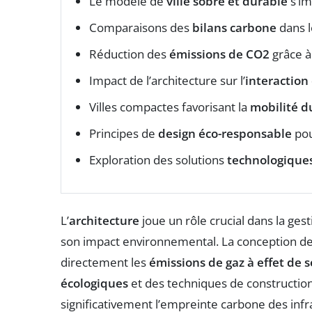
Le modèle de
ville sobre et durable
s’im
Comparaisons des
bilans carbone
dans l
Réduction des
émissions de CO2
grâce à 
Impact de l’architecture sur l’
interactio
Villes compactes favorisant la
mobilité d
Principes de
design éco-responsable
pou
Exploration des solutions
technologique
L’
architecture
joue un rôle crucial dans la ges
son impact environnemental. La conception de
directement les
émissions de gaz à effet de s
écologiques
et des techniques de construction 
significativement l’empreinte carbone des infr