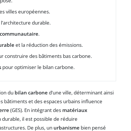
pose.
es villes européennes.
l’architecture durable.
n communautaire
.
urable
et la réduction des émissions.
r construire des bâtiments bas carbone.
s
pour optimiser le bilan carbone.
tion du
bilan carbone
d’une ville, déterminant ainsi
s bâtiments et des espaces urbains influence
erre
(GES). En intégrant des
matériaux
durable, il est possible de réduire
astructures. De plus, un
urbanisme
bien pensé