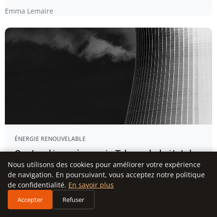
Emma Lemaire
ÉNERGIE RENOUVELABLE
Quatre décennies après Tchernobyl : état des
réacteurs nucléaires en activité dans l’Union
Nous utilisons des cookies pour améliorer votre expérience
de navigation. En poursuivant, vous acceptez notre politique
européenne en cartes
de confidentialité.
En savoir plus
EN BREF Tchernobyl : explosion en 1986, plus grave
Accepter
Refuser
accident nucléaire de…