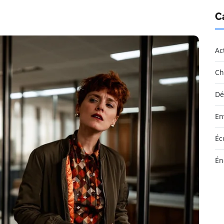
C
Ac
Ch
Dé
En
Éc
Én