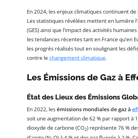
En 2024, les enjeux climatiques continuent de 
Les statistiques révélées mettent en lumière l
(GES) ainsi que l’impact des activités humaine
les tendances récentes tant en France qu’en E
les progrès réalisés tout en soulignant les déf
contre le
changement climatique
.
Les Émissions de Gaz à Eff
État des Lieux des Émissions Glob
En 2022, les
émissions mondiales de gaz à
ef
soit une augmentation de 62 % par rapport à 1
dioxyde de carbone (CO
) représente 76 % de
2
d’azote (N
O) à 4 % et des gaz fluorés à 2 %. 