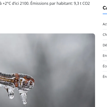
 +2°C d’ici 2100. Émissions par habitant: 9,3 t CO2
C
Ac
Ch
Dé
En
Éc
Én