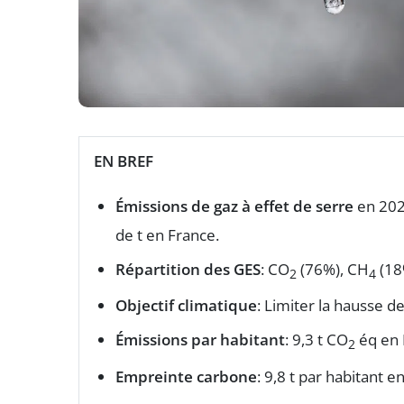
EN BREF
Émissions de gaz à effet de serre
en 202
de t en France.
Répartition des GES
: CO
(76%), CH
(18
2
4
Objectif climatique
: Limiter la hausse d
Émissions par habitant
: 9,3 t CO
éq en 
2
Empreinte carbone
: 9,8 t par habitant 