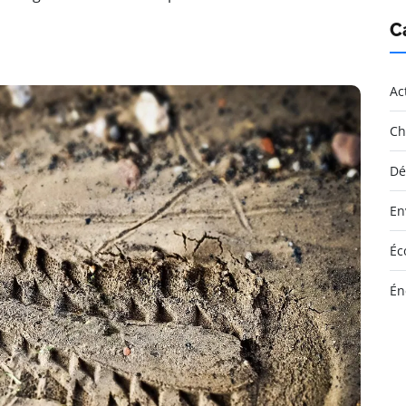
C
Ac
Ch
Dé
En
Éc
Én