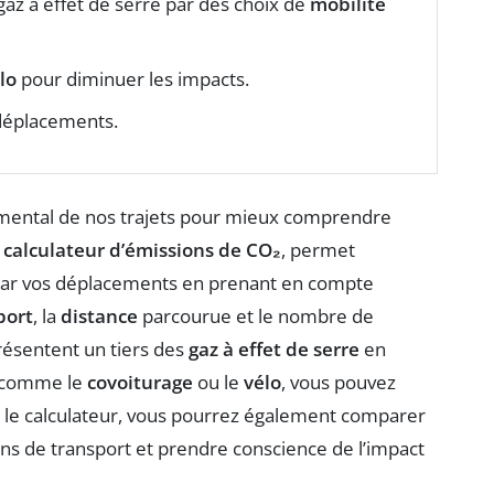
az à effet de serre par des choix de
mobilité
lo
pour diminuer les impacts.
déplacements.
mental de nos trajets pour mieux comprendre
e
calculateur d’émissions de CO₂
, permet
 par vos déplacements en prenant en compte
port
, la
distance
parcourue et le nombre de
ésentent un tiers des
gaz à effet de serre
en
, comme le
covoiturage
ou le
vélo
, vous pouvez
nt le calculateur, vous pourrez également comparer
s de transport et prendre conscience de l’impact