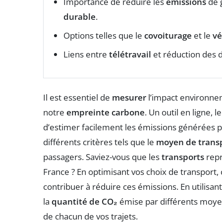
Importance de réduire les
émissions
de g
durable
.
Options telles que le
covoiturage
et le
vé
Liens entre
télétravail
et réduction des 
Il est essentiel de
mesurer
l’impact environne
notre
empreinte carbone
. Un outil en ligne, l
d’estimer facilement les émissions générées
différents critères tels que le
moyen de trans
passagers. Saviez-vous que les
transports
repr
France ? En optimisant vos choix de transport
contribuer à réduire ces émissions. En utilisa
la
quantité de CO₂
émise par différents moyen
de chacun de vos trajets.