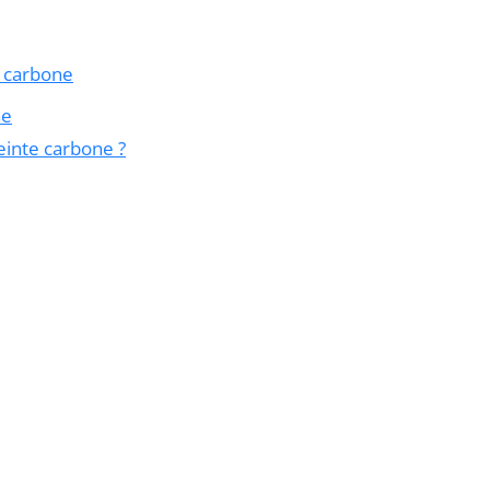
e carbone
ne
einte carbone ?