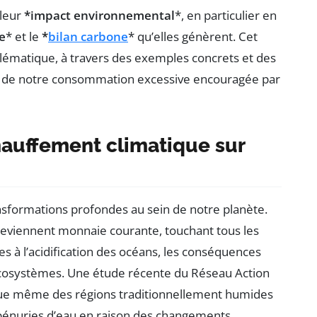
 leur
*impact environnemental
*, en particulier en
e
* et le
*
bilan carbone
* qu’elles génèrent. Cet
oblématique, à travers des exemples concrets et des
on de notre consommation excessive encouragée par
auffement climatique sur
nsformations profondes au sein de notre planète.
viennent monnaie courante, touchant tous les
s à l’acidification des océans, les conséquences
 écosystèmes. Une étude récente du Réseau Action
que même des régions traditionnellement humides
pénuries d’eau en raison des changements