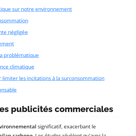
tique sur notre environnement
consommation
nte négligée
nnement
la problématique
ence climatique
 limiter les incitations à la surconsommation
ponsable
es publicités commerciales
vironnemental
significatif, exacerbant le
bilan carbone
. Les études révèlent qu’avec la