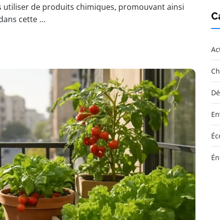
 utiliser de produits chimiques, promouvant ainsi
C
dans cette …
Ac
Ch
Dé
En
Éc
Én