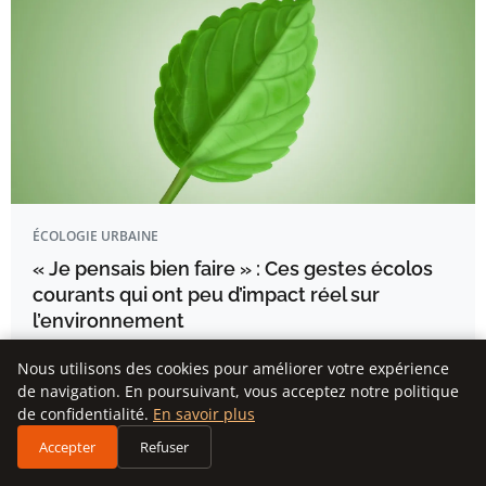
ÉCOLOGIE URBAINE
« Je pensais bien faire » : Ces gestes écolos
courants qui ont peu d’impact réel sur
l’environnement
EN BREF Compensation morale : Les petits gestes
Nous utilisons des cookies pour améliorer votre expérience
quotidiens créent un faux…
de navigation. En poursuivant, vous acceptez notre politique
de confidentialité.
En savoir plus
Emma Lemaire
Accepter
Refuser