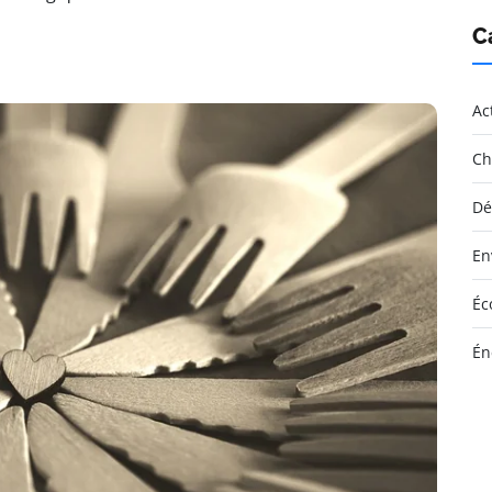
C
Ac
Ch
Dé
En
Éc
Én