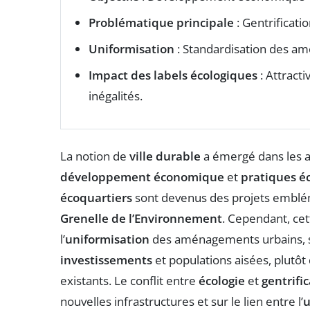
Problématique principale
: Gentrificati
Uniformisation
: Standardisation des am
Impact des labels écologiques
: Attracti
inégalités.
La notion de
ville durable
a émergé dans les an
développement économique
et
pratiques é
écoquartiers
sont devenus des projets emblém
Grenelle de l’Environnement
. Cependant, ce
l’
uniformisation
des aménagements urbains, s
investissements
et populations aisées, plutô
existants. Le conflit entre
écologie
et
gentrifi
nouvelles infrastructures et sur le lien entre l’
u