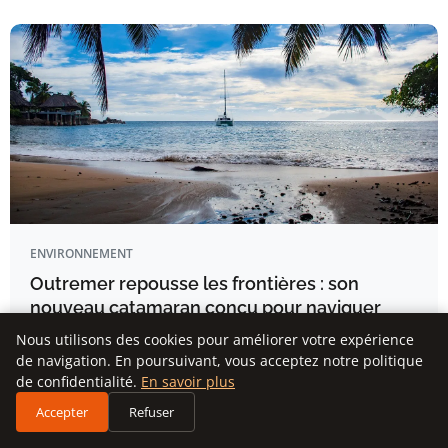
ENVIRONNEMENT
Outremer repousse les frontières : son
nouveau catamaran conçu pour naviguer
fièrement durant 40 ans
Nous utilisons des cookies pour améliorer votre expérience
de navigation. En poursuivant, vous acceptez notre politique
EN BREF Lancement en avant-première mondiale du
de confidentialité.
En savoir plus
catamaran Outremer 48.
Accepter
Refuser