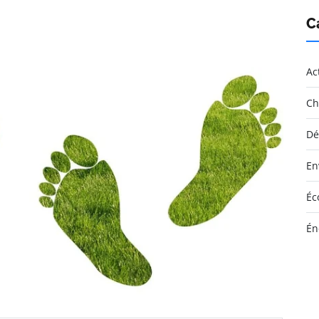
C
Ac
Ch
Dé
En
Éc
Én