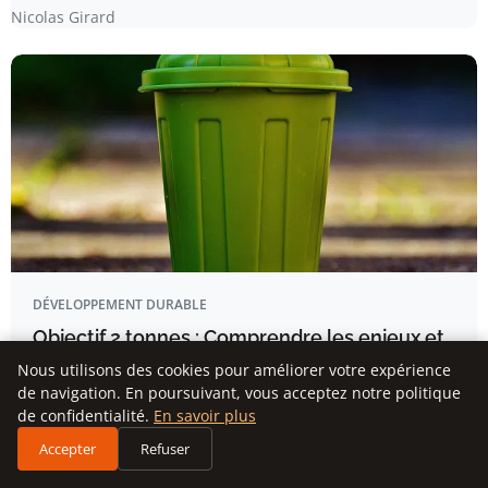
Nicolas Girard
DÉVELOPPEMENT DURABLE
Objectif 2 tonnes : Comprendre les enjeux et
principes de la RSE
Nous utilisons des cookies pour améliorer votre expérience
de navigation. En poursuivant, vous acceptez notre politique
EN BREF Objectif 2 tonnes : Une initiative visant à réduire
de confidentialité.
En savoir plus
l’empreinte carbone…
Accepter
Refuser