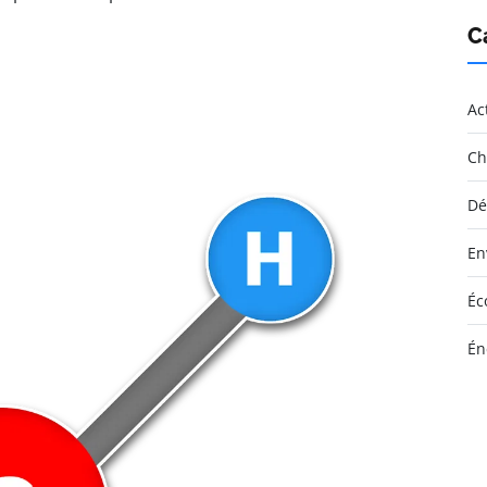
C
Ac
Ch
Dé
En
Éc
Én