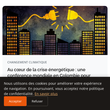
CHANGEMENT CLIMATIQUE
Au cœur de la crise énergétique : une
conférence mondiale en Colombie pour
tourner la page des énergies fossiles
Nous utilisons des cookies pour améliorer votre expérience
de navigation. En poursuivant, vous acceptez notre politique
EN BREF Conférence mondiale co-présidée par les Pays-
de confidentialité.
En savoir plus
Bas à Santa Marta…
Accepter
Refuser