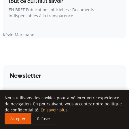
tout ce qu’il faut savoir
EN BREF Publications officielles : Documents
indispensables à la transparence…
Kévin Marchand
Newsletter
Inscrivez-vous pour recevoir nos derniers articles
Nous utilisons des cookies pour améliorer votre expérience
directement dans votre boîte mail.
de navigation. En poursuivant, vous acceptez notre politique
de confidentialité.
En savoir plus
Accepter
Refuser