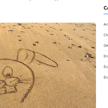
C
Ac
Ch
Dé
En
Éc
Én