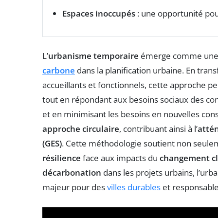
Espaces inoccupés
: une opportunité pour
L’
urbanisme temporaire
émerge comme une r
carbone
dans la planification urbaine. En tran
accueillants et fonctionnels, cette approche p
tout en répondant aux besoins sociaux des com
et en minimisant les besoins en nouvelles con
approche circulaire
, contribuant ainsi à l’
attén
(GES)
. Cette méthodologie soutient non seule
résilience
face aux impacts du
changement c
décarbonation
dans les projets urbains, l’u
majeur pour des
villes durables
et responsable