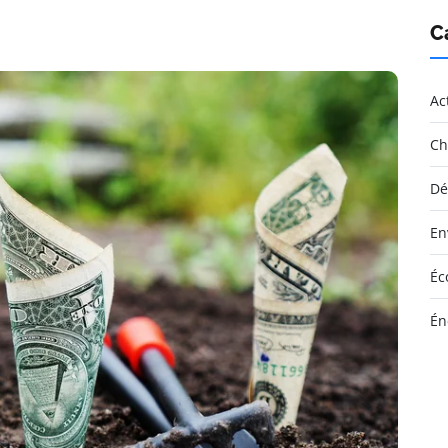
C
Ac
Ch
Dé
En
Éc
Én