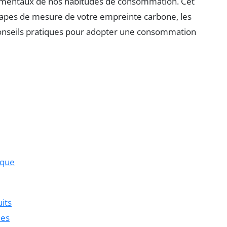
ementaux de nos habitudes de consommation. Cet
 étapes de mesure de votre empreinte carbone, les
s conseils pratiques pour adopter une consommation
ique
its
ues