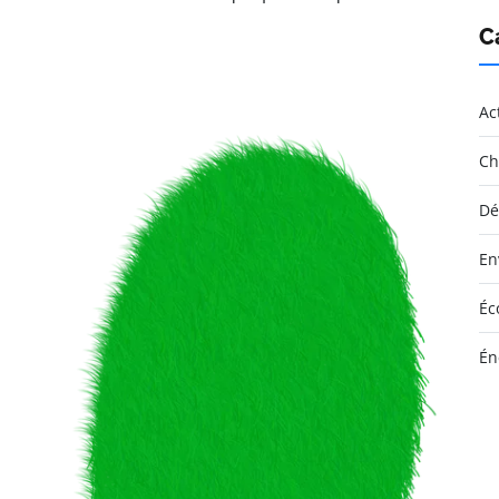
C
Ac
Ch
Dé
En
Éc
Én