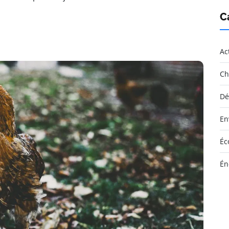
C
Ac
Ch
Dé
En
Éc
Én