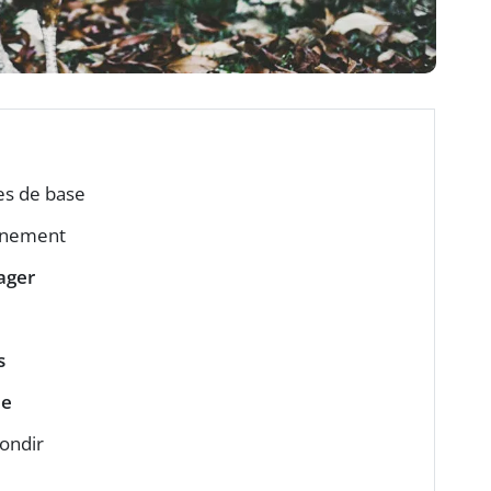
pes de base
nnement
ager
s
le
ondir