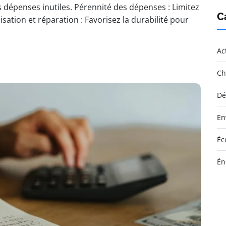
les dépenses inutiles. Pérennité des dépenses : Limitez
C
ation et réparation : Favorisez la durabilité pour
Ac
Ch
Dé
En
Éc
Én