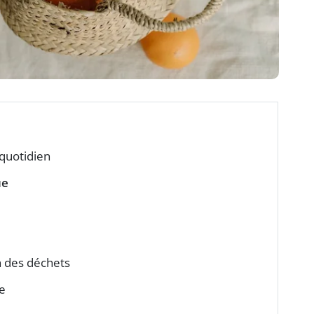
quotidien
ue
n des déchets
e