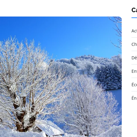
C
Ac
Ch
Dé
En
Éc
Én