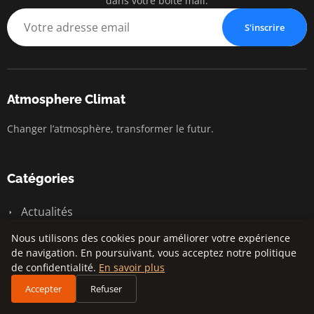
dans votre boîte mail.
S'inscrire
Atmosphere Climat
Changer l’atmosphère, transformer le futur.
Catégories
Actualités
Changement climatique
Nous utilisons des cookies pour améliorer votre expérience
de navigation. En poursuivant, vous acceptez notre politique
Développement durable
de confidentialité.
En savoir plus
Environnement
Accepter
Refuser
Écologie urbaine