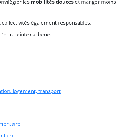
rivilégier les
mobilités douces
et manger moins
t collectivités également responsables.
 l’empreinte carbone.
tion, logement, transport
imentaire
entaire