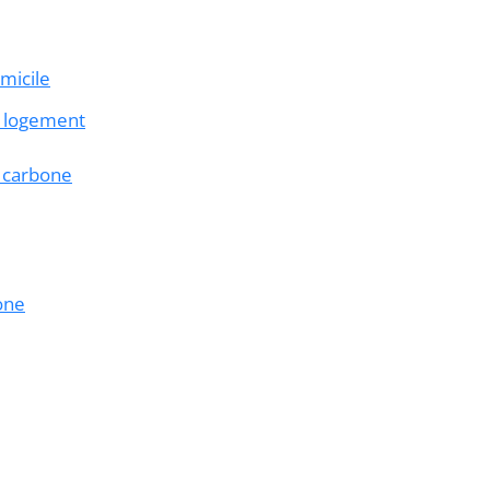
micile
u logement
e carbone
one