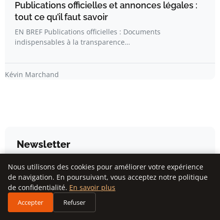
Publications officielles et annonces légales :
tout ce qu’il faut savoir
EN BREF Publications officielles : Documents
indispensables à la transparence…
Kévin Marchand
Newsletter
Nous utilisons des cookies pour améliorer votre expérience
Inscrivez-vous pour recevoir nos derniers articles
de navigation. En poursuivant, vous acceptez notre politique
directement dans votre boîte mail.
de confidentialité.
En savoir plus
Accepter
Refuser