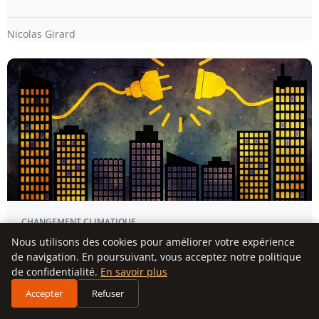
Nicolas Girard
CHANGEMENT CLIMATIQUE
Nous utilisons des cookies pour améliorer votre expérience
Au cœur de la crise énergétique : une
de navigation. En poursuivant, vous acceptez notre politique
conférence mondiale en Colombie pour
de confidentialité.
En savoir plus
tourner la page des énergies fossiles
Accepter
Refuser
EN BREF Conférence mondiale co-présidée par les Pays-
Bas à Santa Marta…