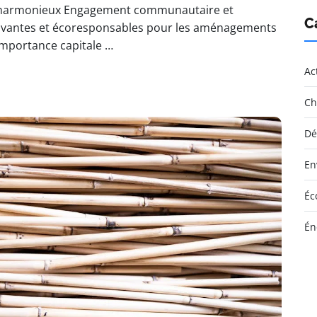
rt harmonieux Engagement communautaire et
C
nnovantes et écoresponsables pour les aménagements
importance capitale …
Ac
Ch
Dé
En
Éc
Én