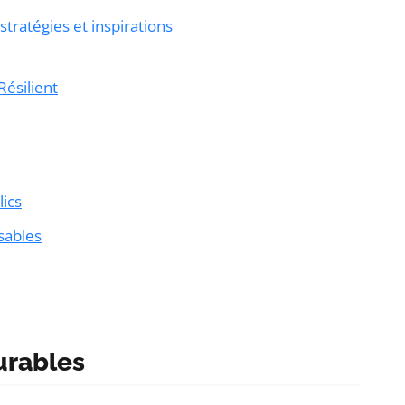
ratégies et inspirations
ésilient
ics
sables
urables