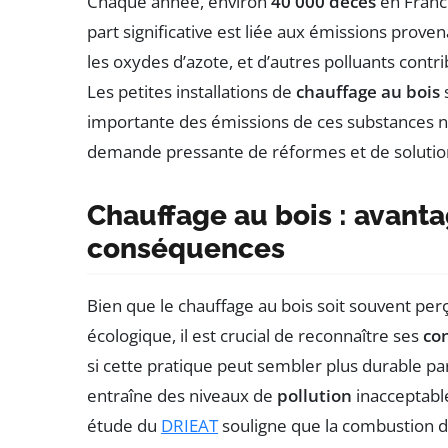
Chaque année, environ
40 000 décès
en France
part significative est liée aux émissions prov
les oxydes d’azote, et d’autres polluants contr
Les petites installations de
chauffage au bois
importante des émissions de ces substances no
demande pressante de réformes et de solution
Chauffage au bois : avanta
conséquences
Bien que le chauffage au bois soit souvent p
écologique, il est crucial de reconnaître ses
co
si cette pratique peut sembler plus durable par
entraîne des niveaux de
pollution
inacceptabl
étude du
DRIEAT
souligne que la combustion du