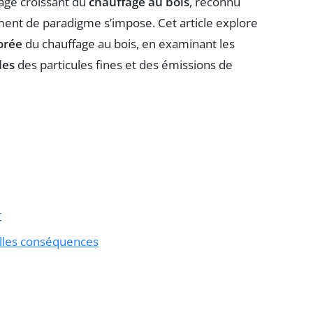
sage croissant du
chauffage au bois
, reconnu
nt de paradigme s’impose. Cet article explore
orée
du chauffage au bois, en examinant les
les
des particules fines et des émissions de
r
elles conséquences