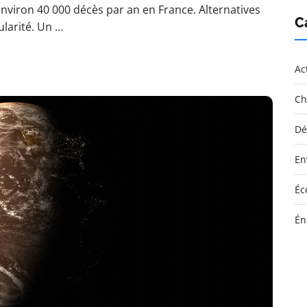
nviron 40 000 décès par an en France. Alternatives
C
larité. Un …
Ac
Ch
Dé
En
Éc
Én