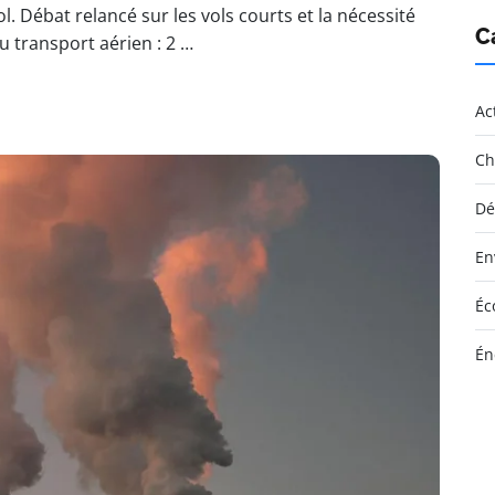
. Débat relancé sur les vols courts et la nécessité
C
 transport aérien : 2 …
Ac
Ch
Dé
En
Éc
Én