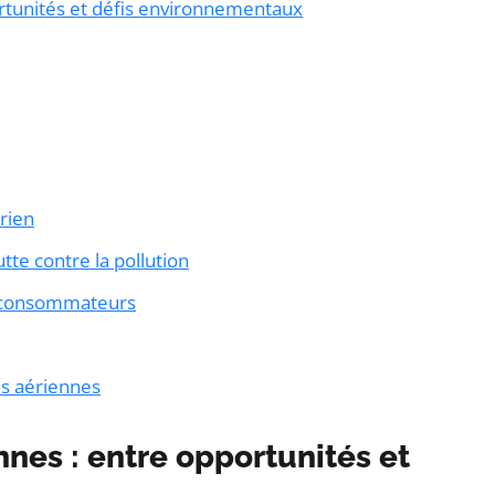
ortunités et défis environnementaux
érien
tte contre la pollution
es consommateurs
es aériennes
nnes : entre opportunités et