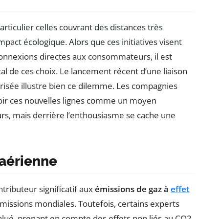
articulier celles couvrant des distances très
mpact écologique. Alors que ces initiatives visent
 connexions directes aux consommateurs, il est
l de ces choix. Le lancement récent d’une liaison
prisée illustre bien ce dilemme. Les compagnies
oir ces nouvelles lignes comme un moyen
urs, mais derrière l’enthousiasme se cache une
 aérienne
ributeur significatif aux
émissions de gaz à
effet
émissions mondiales. Toutefois, certains experts
alué, prenant en compte des effets non liés au CO2