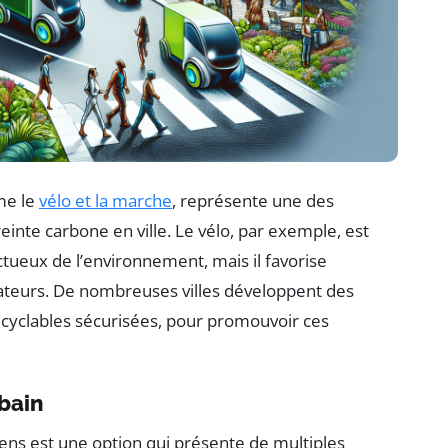
me le
vélo et la marche
, représente une des
reinte carbone en ville. Le vélo, par exemple, est
tueux de l’environnement, mais il favorise
isateurs. De nombreuses villes développent des
s cyclables sécurisées, pour promouvoir ces
rbain
ens est une option qui présente de multiples