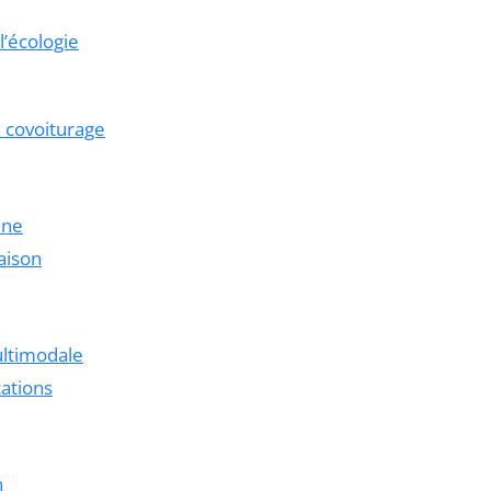
’écologie
e covoiturage
ine
raison
ultimodale
cations
n