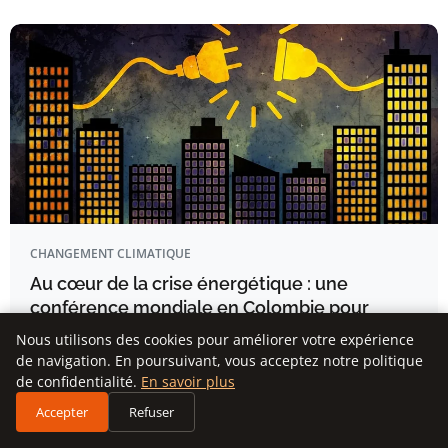
CHANGEMENT CLIMATIQUE
Au cœur de la crise énergétique : une
conférence mondiale en Colombie pour
tourner la page des énergies fossiles
Nous utilisons des cookies pour améliorer votre expérience
de navigation. En poursuivant, vous acceptez notre politique
EN BREF Conférence mondiale co-présidée par les Pays-
de confidentialité.
En savoir plus
Bas à Santa Marta…
Accepter
Refuser